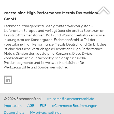
voestalpine High Performance Metals Deutschland
GmbH
EschmannStahl gehört zu den größten Werkzeugstahl-
Lieferanten Europas und verfügt über ein breites Spektrum an
Kunststoffformenstählen, Kalt- und Warmarbeitsstählen sowie
leistungsstarken Sondergüten. EschmannStahl ist Teil der
voestalpine High Performance Metals Deutschland GmbH, dies
ist eine deutsche Vertriebsgesellschaft der High Performance
Metals Division des voestalpine-Konzerns. Diese Division
konzentriert sich auf technologisch anspruchsvolle
Produktsegmente und ist weltweit Marktführer für
Werkzeugstähle und Sonderwerkstoffe.
Produktkategorien Navigation
© 2026 EschmannStahl
welcome@eschmannstahl.de
Impressum
AGB
EKB
eCommerce Bestimmungen
Footer - DE Navigation
Datenschutz
My privacy settings